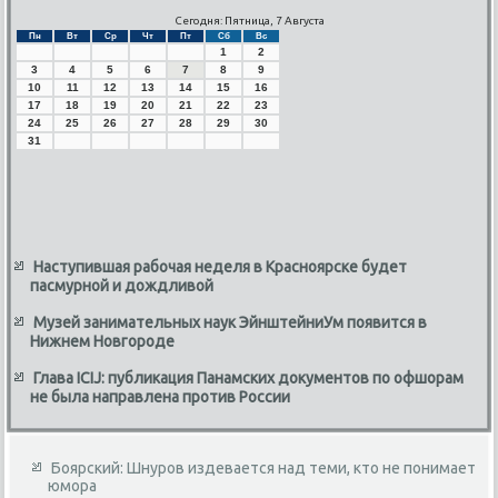
Сегодня: Пятница, 7 Августа
Пн
Вт
Ср
Чт
Пт
Сб
Вс
1
2
3
4
5
6
7
8
9
10
11
12
13
14
15
16
17
18
19
20
21
22
23
24
25
26
27
28
29
30
31
Наступившая рабочая неделя в Красноярске будет
пасмурной и дождливой
Музей занимательных наук ЭйнштейниУм появится в
Нижнем Новгороде
Глава ICIJ: публикация Панамских документов по офшорам
не была направлена против России
Боярский: Шнуров издевается над теми, кто не понимает
юмора