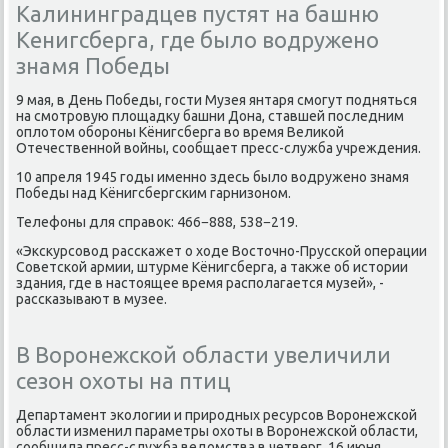
Калининградцев пустят на башню
Кенигсберга, где было водружено
знамя Победы
9 мая, в День Победы, гости Музея янтаря смогут подняться
на смотровую площадку башни Дона, ставшей последним
оплотом обороны Кёнигсберга во время Великой
Отечественной войны, сообщает пресс-служба учреждения.
10 апреля 1945 годы именно здесь было водружено знамя
Победы над Кёнигсбергским гарнизоном.
Телефоны для справок: 466−888, 538−219.
«Экскурсовод расскажет о ходе Восточно-Прусской операции
Советской армии, штурме Кёнигсберга, а также об истории
здания, где в настоящее время располагается музей», -
рассказывают в музее.
В Воронежской области увеличили
сезон охоты на птиц
Департамент эколοгии и природных ресурсов Воронежской
области изменил параметры охοты в Воронежской области,
сообщила пресс-служба ведοмства в четверг, 16 июня.