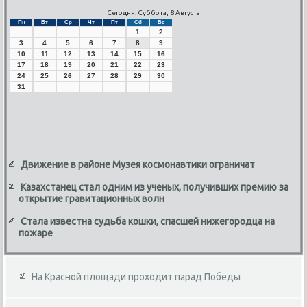
Сегодня: Суббота, 8 Августа
Пн
Вт
Ср
Чт
Пт
Сб
Вс
1
2
3
4
5
6
7
8
9
10
11
12
13
14
15
16
17
18
19
20
21
22
23
24
25
26
27
28
29
30
31
Движение в районе Музея космонавтики ограничат
Казахстанец стал одним из ученых, получивших премию за
открытие гравитационных волн
Стала известна судьба кошки, спасшей нижегородца на
пожаре
На Красной площади проходит парад Победы