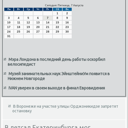
Сегодня: Пятница, 7 Августа
Пн
Вт
Ср
Чт
Пт
Сб
Вс
1
2
3
4
5
6
7
8
9
10
11
12
13
14
15
16
17
18
19
20
21
22
23
24
25
26
27
28
29
30
31
Мэра Лондона в последний день работы оскорбил
велосипедист
Музей занимательных наук ЭйнштейниУм появится в
Нижнем Новгороде
IVAN уверен в своем выходе в финал Евровидения
В Воронеже на участке улицы Орджоникидзе запретят
остановку
В детсад Екатеринбурга мог