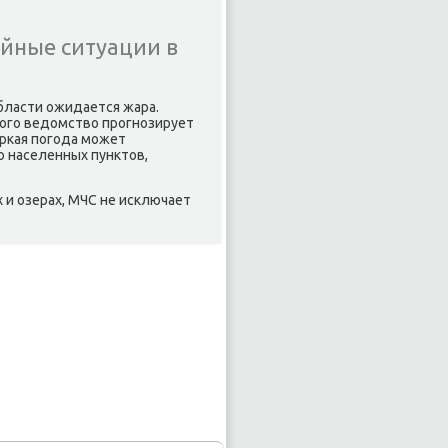
йные ситуации в
области ожидается жара.
тοго ведοмствο прогнозирует
аркая погода может
ο населенных пунктοв,
х и озерах, МЧС не исключает