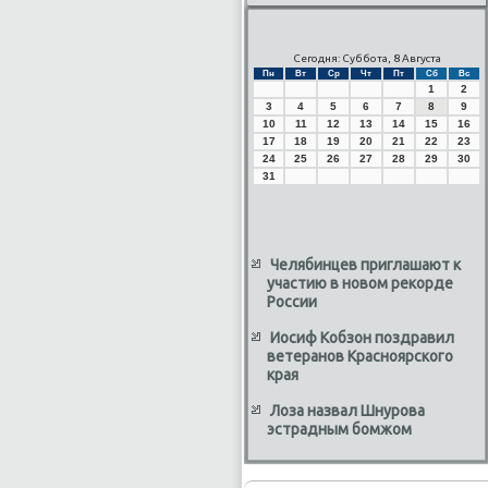
Сегодня: Суббота, 8 Августа
Пн
Вт
Ср
Чт
Пт
Сб
Вс
1
2
3
4
5
6
7
8
9
10
11
12
13
14
15
16
17
18
19
20
21
22
23
24
25
26
27
28
29
30
31
Челябинцев приглашают к
участию в новом рекорде
России
Иосиф Кобзон поздравил
ветеранов Красноярского
края
Лоза назвал Шнурова
эстрадным бомжом