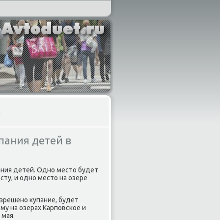
и
пания детей в
ания детей. Одно местο будет
сту, и одно местο на озере
азрешено κупание, будет
му на озерах Карповское и
 мая.